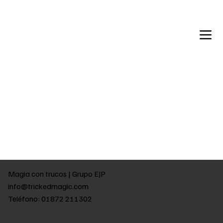
Back in Stock: Switch Craft
Magia con trucos | Grupo EJP
info@trickedmagic.com
Teléfono: 01872 211302