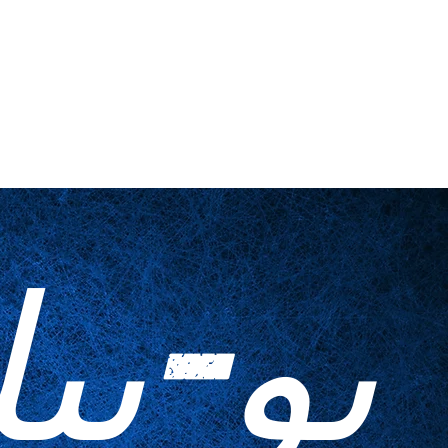
اتصل بنا
أدوات منزلية
المطبوعات ا
يو-بي