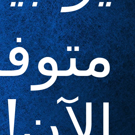
متوف
الآن!