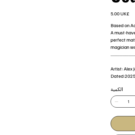
السعر
‏5.00 UK£
Based on A
A must-have 
perfect matc
magician wa
...........................
Artist: Alex 
Dated:202
الكمية