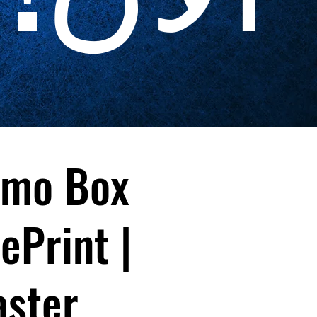
amo Box
ePrint |
aster