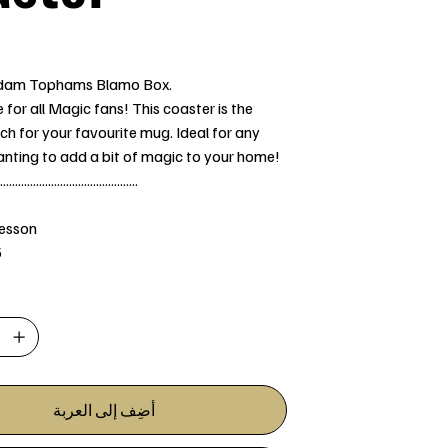
dam Tophams Blamo Box.
for all Magic fans! This coaster is the
h for your favourite mug. Ideal for any
nting to add a bit of magic to your home!
..............................................
Jesson
5
أضِف إلى العربة