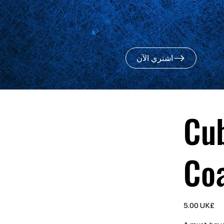
اشتري الآن
Cub
Co
السعر
‏5.00 UK£