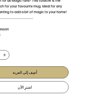
for all Magic fans! This coaster is the
h for your favourite mug. Ideal for any
nting to add a bit of magic to your home!
..............................................
Jesson
5
أضِف إلى العربة
اشترِ الآن