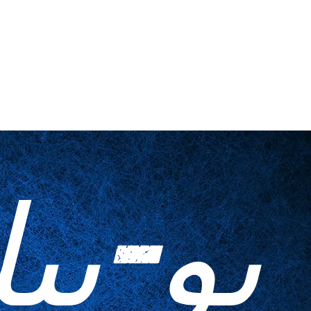
اتصل بنا
أدوات منزلية
المطبوعات ا
يو-بي