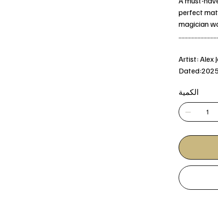
A must-have 
perfect matc
magician wa
...........................
Artist: Alex 
Dated:202
الكمية