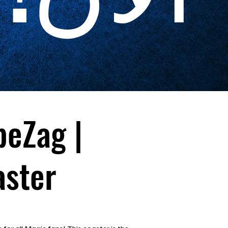
eZag |
aster