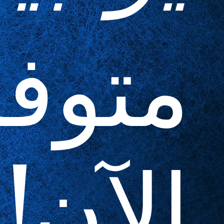
متوف
الآن!