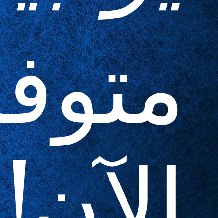
متوف
الآن!