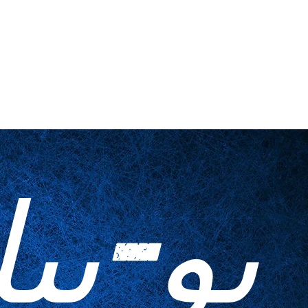
اتصل بنا
أدوات منزلية
المطبوعات ا
يو-بي