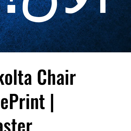
olta Chair
ePrint |
aster