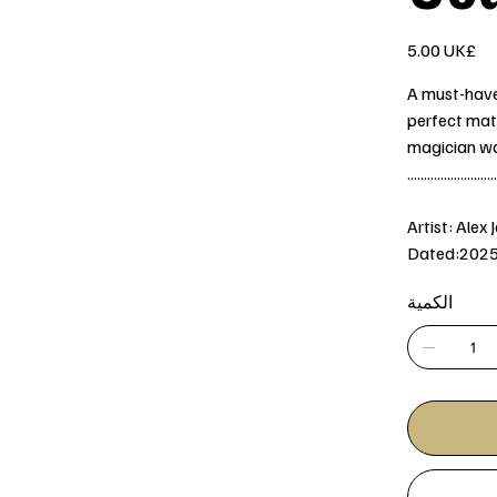
السعر
‏5.00 UK£
A must-have 
perfect matc
magician wa
...........................
Artist: Alex 
Dated:202
الكمية