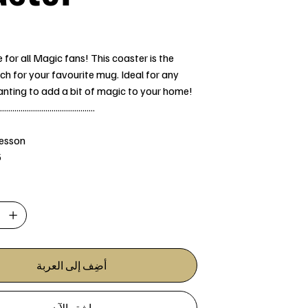
for all Magic fans! This coaster is the
h for your favourite mug. Ideal for any
nting to add a bit of magic to your home!
..............................................
Jesson
5
أضِف إلى العربة
اشترِ الآن