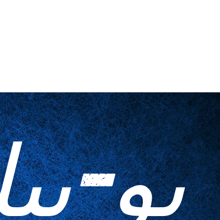
اتصل بنا
أدوات منزلية
المطبوعات ا
يو-بي