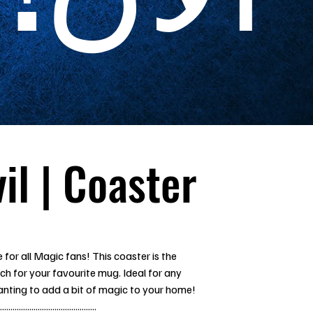
il | Coaster
for all Magic fans! This coaster is the
h for your favourite mug. Ideal for any
nting to add a bit of magic to your home!
..............................................