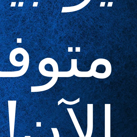
متوف
الآن!