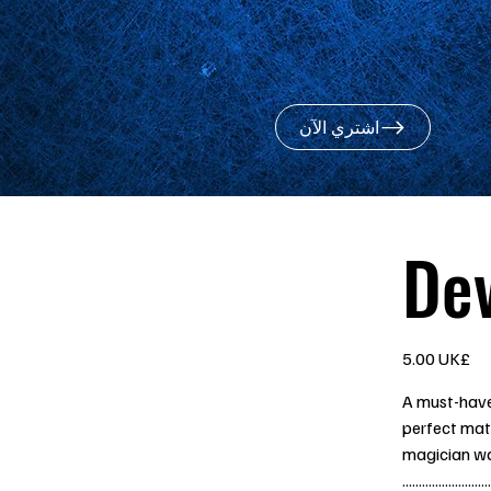
اشتري الآن
Dev
السعر
‏5.00 UK£
A must-have 
perfect matc
magician wa
...........................