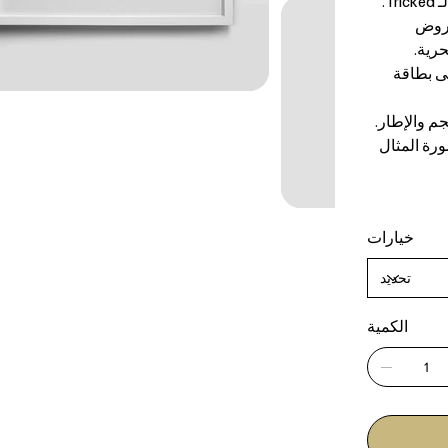
T.
عروض
رية.
لى بطاقة
جم والإطار.
ورة المثال
خيارات
الكمية