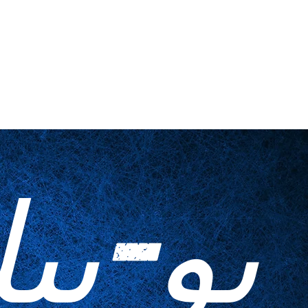
اتصل بنا
أدوات منزلية
المطبوعات ا
يو-بي