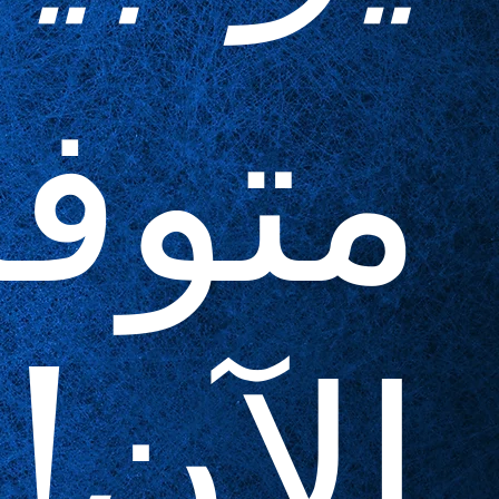
متوف
الآن!