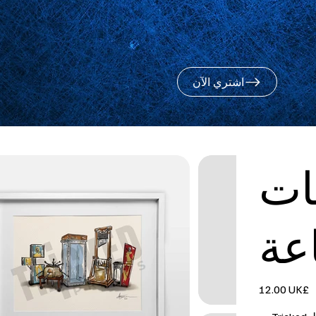
اشتري الآن
ات
عة
السعر
‏12.00 UK£