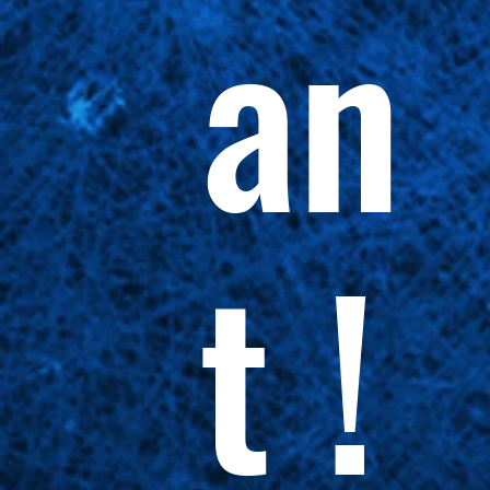
an
t !