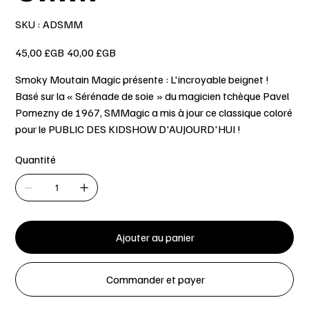
SKU
SKU :
ADSMM
ADSMM
Prix
Prix
45,00 £GB
40,00 £GB
d’origine
promotionnel
Smoky Moutain Magic présente : L'incroyable beignet !
Basé sur la « Sérénade de soie » du magicien tchèque Pavel
Pomezny de 1967, SMMagic a mis à jour ce classique coloré
pour le PUBLIC DES KIDSHOW D'AUJOURD'HUI !
Quantité
Ajouter au panier
Commander et payer