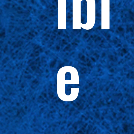
ibl
e