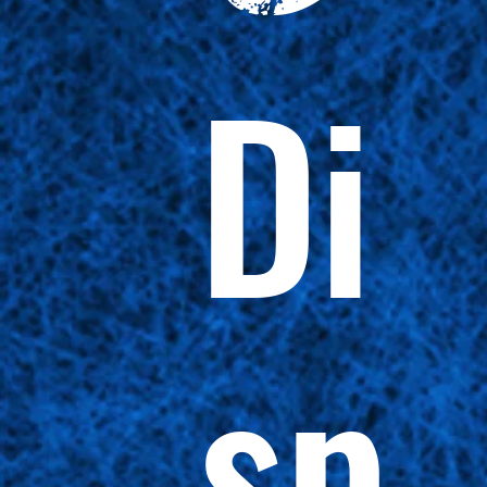
Di
sp