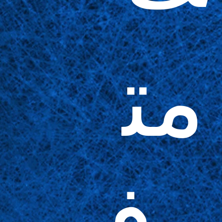
مت
وف