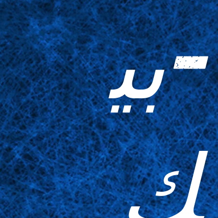
-بي
ك