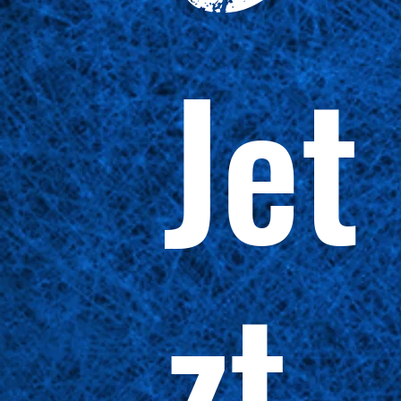
Jet
zt