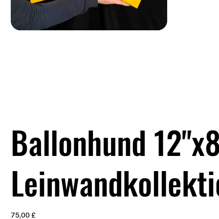
Ballonhund 12"x8
Leinwandkollekti
Preis
75,00 £