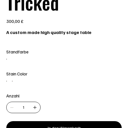
Tricked
Preis
300,00 £
A custom made high quality stage table
Standfarbe
Stain Color
Anzahl