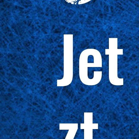
Jet
zt