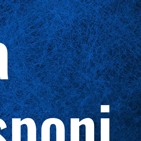
a
sponi