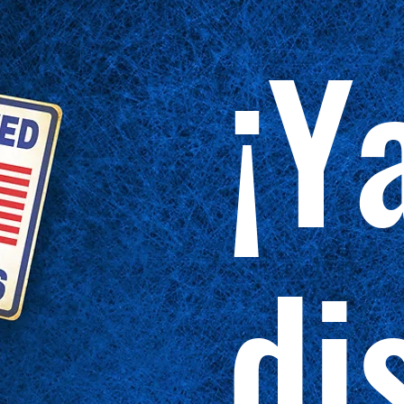
¡Y
di