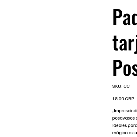
Paq
tar
Po
SKU
SKU:
CC
CC
Precio
18,00 GBP
¡Imprescind
posavasos s
Ideales par
mágico a su