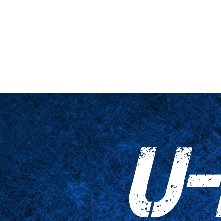
nario y plataforma
De cerca
Tablas
Accesorios
Impresiones
U-