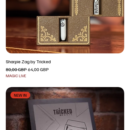
Sharpie Zag by Tricked
Precio
Precio de oferta
80,00 GBP
64,00 GBP
MAGIC LIVE
NEW IN