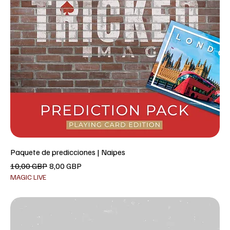
Paquete de predicciones | Naipes
Precio
Precio de oferta
10,00 GBP
8,00 GBP
MAGIC LIVE