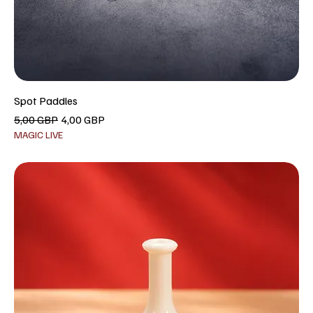
Spot Paddles
Precio
Precio de oferta
5,00 GBP
4,00 GBP
MAGIC LIVE