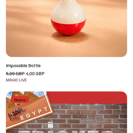
Impossible Bottle
Precio
Precio de oferta
5,00 GBP
4,00 GBP
MAGIC LIVE
Nuevo