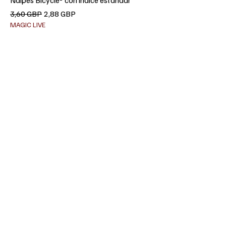
Precio
Precio de oferta
3,60 GBP
2,88 GBP
MAGIC LIVE