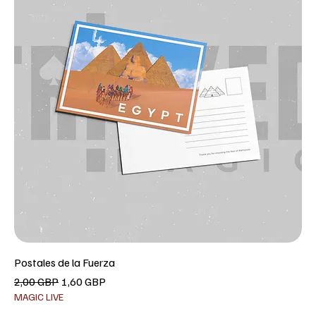
Postales de la Fuerza
Precio
Precio de oferta
2,00 GBP
1,60 GBP
MAGIC LIVE