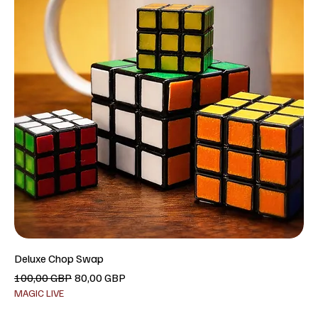
Deluxe Chop Swap
Precio
Precio de oferta
100,00 GBP
80,00 GBP
MAGIC LIVE