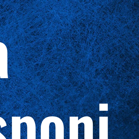
a
sponi