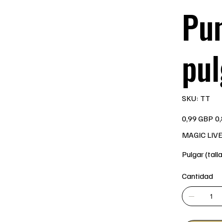
Pun
pul
SKU
SKU:
TT
TT
Precio
Pre
0,99 GBP
0
original
de
ofe
MAGIC LIV
Pulgar (tall
Cantidad