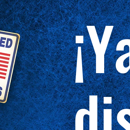
¡Y
di