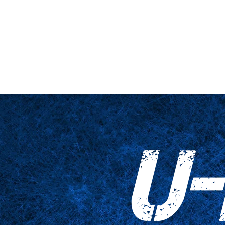
nario y plataforma
De cerca
Tablas
Accesorios
Impresiones
U-