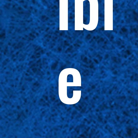
ibl
e