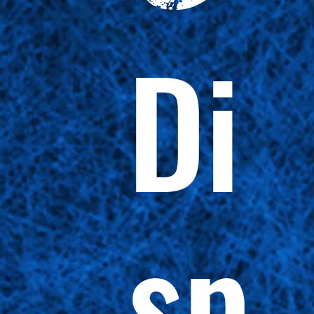
Di
sp