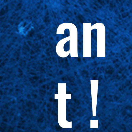
an
t !