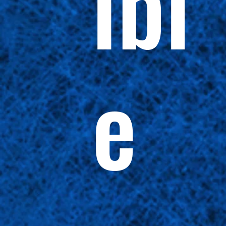
ibl
e