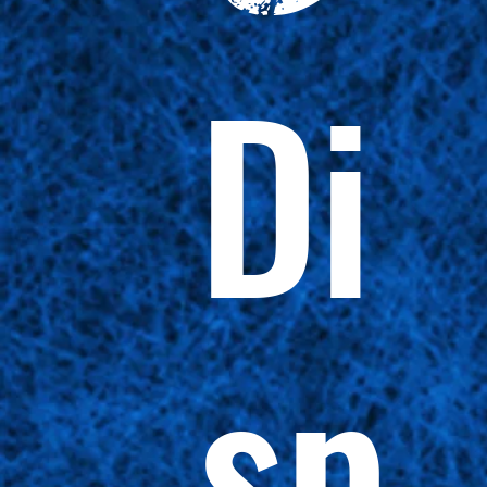
Di
sp