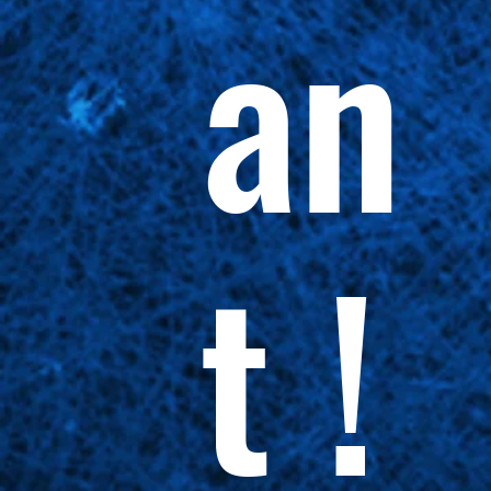
an
t !