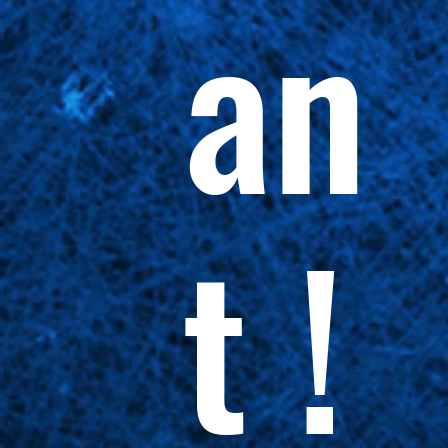
an
t !