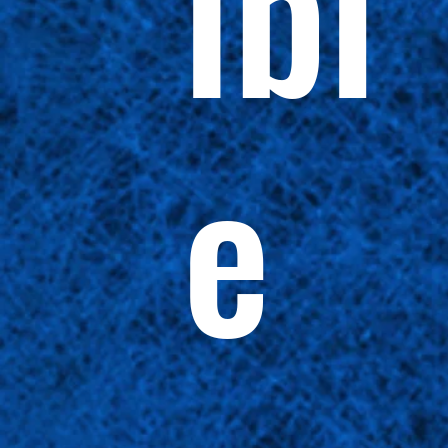
ibl
e