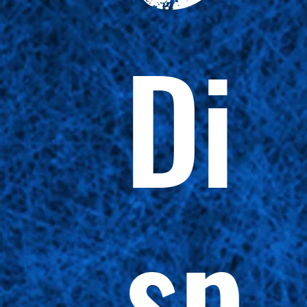
Di
sp