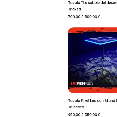
Vista rapida
Tavolo "Le sabbie del deser
Tricked
Prezzo regolare
Prezzo scontato
700,00 £
500,00 £
Vista rapida
Tavolo Pixel Led con Stand
Truccato
Prezzo regolare
Prezzo scontato
450,00 £
350,00 £