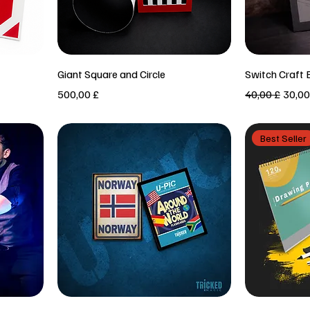
Vista rapida
Giant Square and Circle
Switch Craft 
Prezzo
Prezzo regola
Prezz
500,00 £
40,00 £
30,00
Best Seller