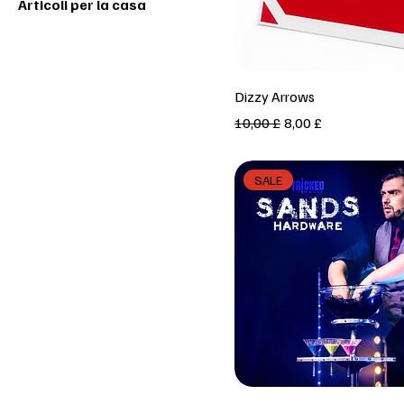
Articoli per la casa
Vista rapida
Dizzy Arrows
Prezzo regolare
Prezzo scontato
10,00 £
8,00 £
SALE