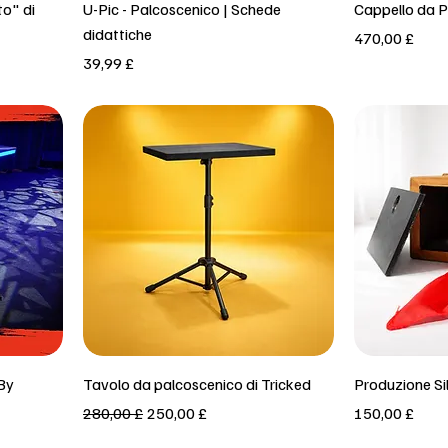
Vista rapida
to" di
U-Pic - Palcoscenico | Schede
Cappello da P
didattiche
Prezzo
470,00 £
Prezzo
39,99 £
Vista rapida
 By
Tavolo da palcoscenico di Tricked
Produzione Si
Prezzo regolare
Prezzo scontato
Prezzo
280,00 £
250,00 £
150,00 £