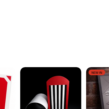
Palco e piattaforma
Avvicinamento
Tabelle
Accessori
Stam
NEW IN