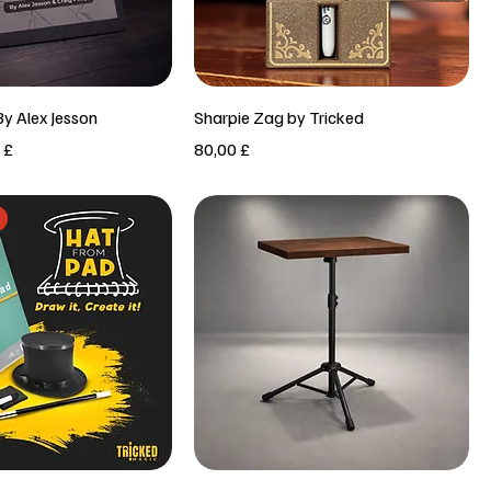
Vista rapida
Vista rapida
By Alex Jesson
Sharpie Zag by Tricked
re
o scontato
Prezzo
 £
80,00 £