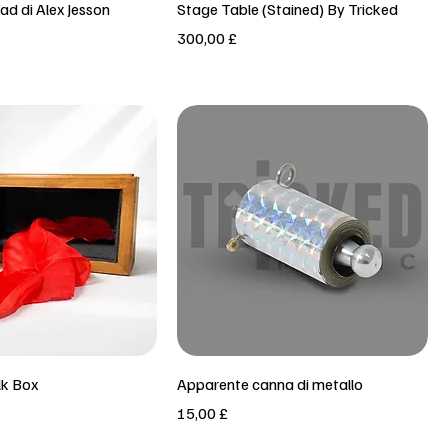
Vista rapida
Vista rapida
ad di Alex Jesson
Stage Table (Stained) By Tricked
Prezzo
300,00 £
Vista rapida
Vista rapida
lk Box
Apparente canna di metallo
Prezzo
15,00 £