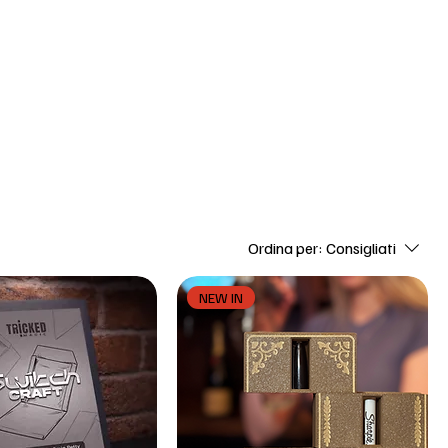
pe truccate
Articoli per la casa
Contattaci
Ordina per:
Consigliati
NEW IN