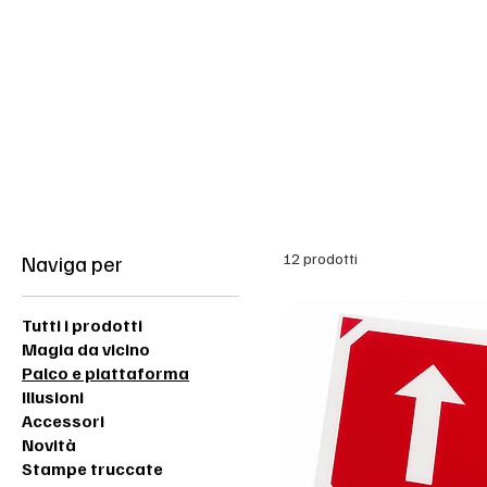
Back in Stock: Switch Craft
Pagina iniziale
Naviga per
12 prodotti
Tutti i prodotti
Magia da vicino
Palco e piattaforma
Illusioni
Accessori
Novità
Stampe truccate