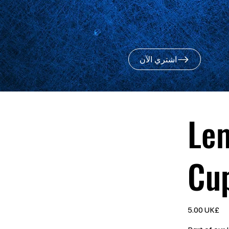
اشتري الآن
Le
Cup
السعر
‏5.00 UK£