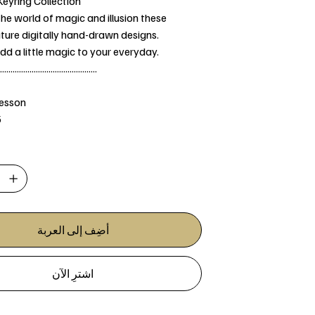
Keyring Collection
the world of magic and illusion these
ture digitally hand-drawn designs.
dd a little magic to your everyday.
..............................................
Jesson
5
أضِف إلى العربة
اشترِ الآن