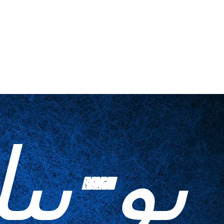
اتصل بنا
أدوات منزلية
المطبوعات ا
يو-بي