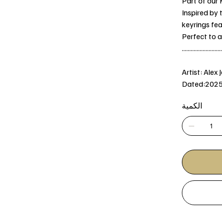
Part of our 
Inspired by 
keyrings fea
Perfect to a
...........................
Artist: Alex 
Dated:202
الكمية