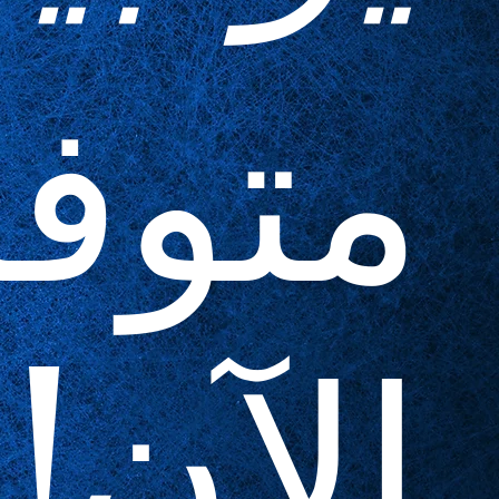
متوف
الآن!