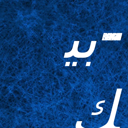
-بي
ك