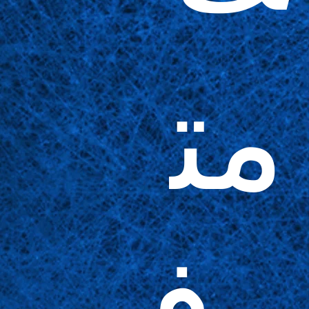
مت
وف