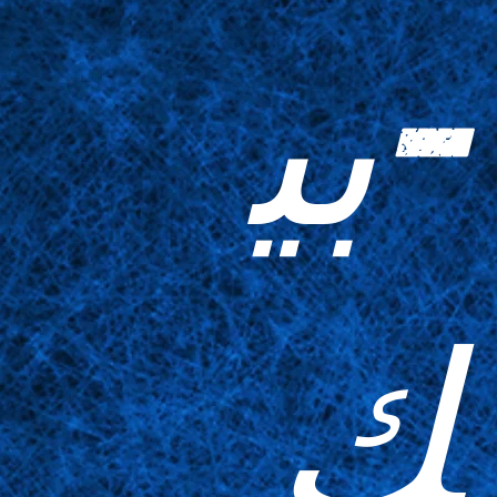
-بي
ك