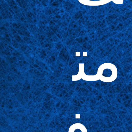
مت
وف