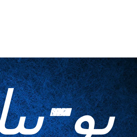
اتصل بنا
أدوات منزلية
المطبوعات ا
يو-بي