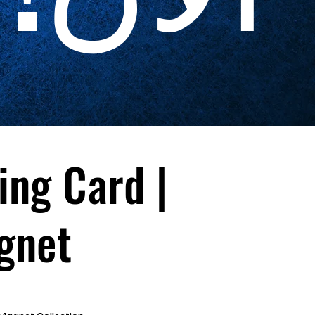
ing Card |
gnet