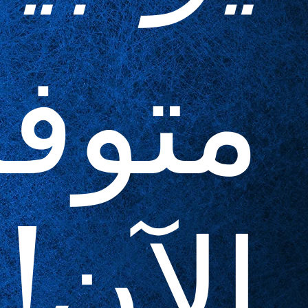
متوف
الآن!