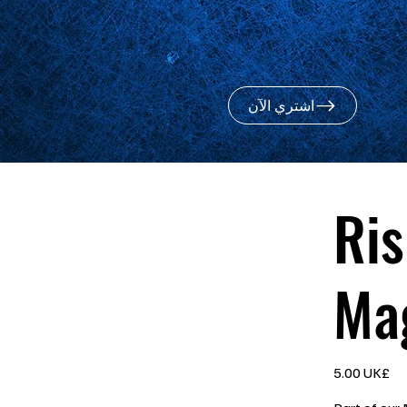
اشتري الآن
Ris
Ma
السعر
‏5.00 UK£