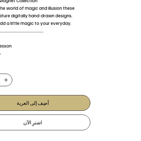
 Magnet Collection
the world of magic and illusion these
ture digitally hand-drawn designs.
dd a little magic to your everyday.
..............................................
Jesson
6
أضِف إلى العربة
اشترِ الآن