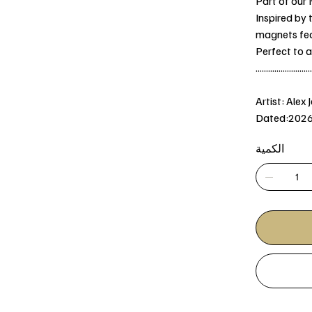
Part of our
Inspired by 
magnets fea
Perfect to a
...........................
Artist: Alex 
Dated:202
الكمية