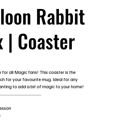
loon Rabbit
 | Coaster
for all Magic fans! This coaster is the
h for your favourite mug. Ideal for any
nting to add a bit of magic to your home!
..............................................
Jesson
5