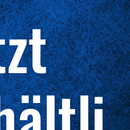
tzt
hältli