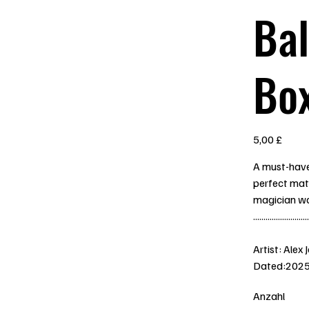
Bal
Box
Preis
5,00 £
A must-have 
perfect matc
magician wa
...........................
Artist: Alex 
Dated:202
Anzahl