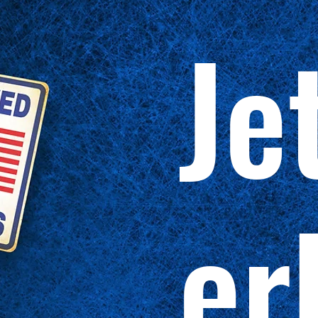
Je
er