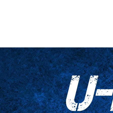
hne & Podest
Nahaufnahme
Tabellen
Zubehör
Tricked Pri
U-