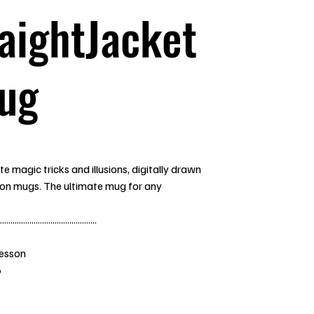
aightJacket
Mug
te magic tricks and illusions, digitally drawn
 on mugs. The ultimate mug for any
..............................................
Jesson
6