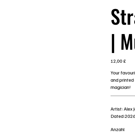
Str
| 
Preis
12,00 £
Your favouri
and printed
magician!
...........................
Artist: Alex 
Dated:202
Anzahl