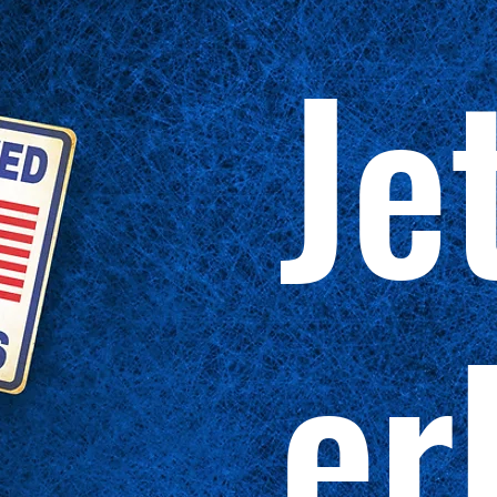
Je
er