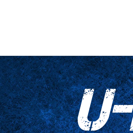
hne & Podest
Nahaufnahme
Tabellen
Zubehör
Tricked Pri
U-