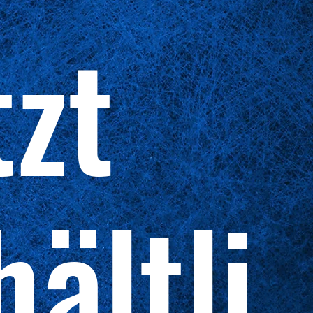
tzt
hältli