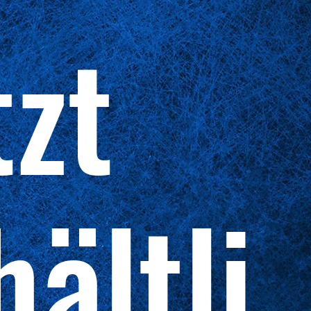
tzt
hältli