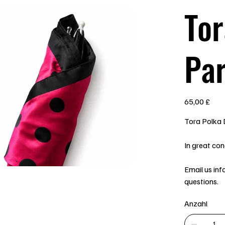
Tor
Par
Preis
65,00 £
Tora Polka 
In great con
Email us in
questions.
Anzahl