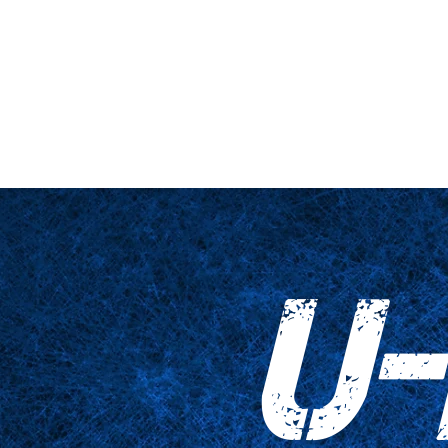
hne & Podest
Nahaufnahme
Tabellen
Zubehör
Tricked Pri
U-