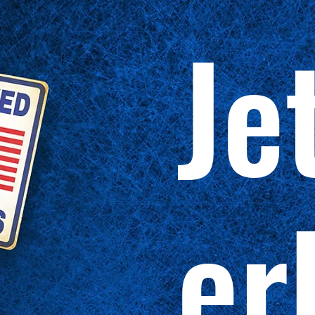
Je
er