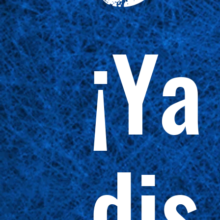
¡Ya
dis