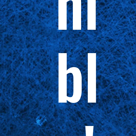
ni
bl