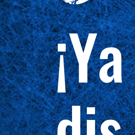
¡Ya
dis