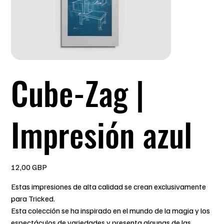
Cube-Zag |
Impresión azul
Precio
12,00 GBP
Estas impresiones de alta calidad se crean exclusivamente
para Tricked.
Esta colección se ha inspirado en el mundo de la magia y los
espectáculos de variedades y presenta algunas de las