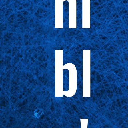
ni
bl