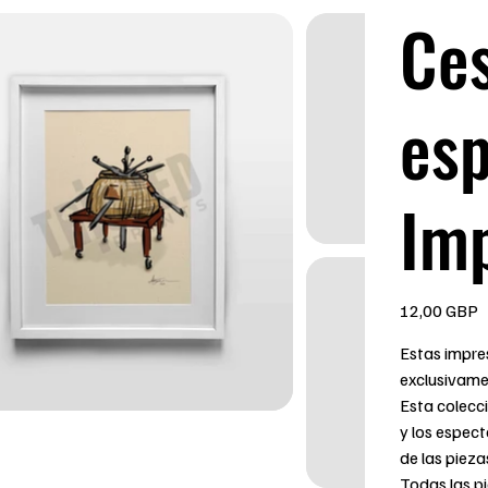
Ces
esp
Im
Precio
12,00 GBP
Estas impres
exclusivame
Esta colecci
y los espec
de las piez
Todas las p