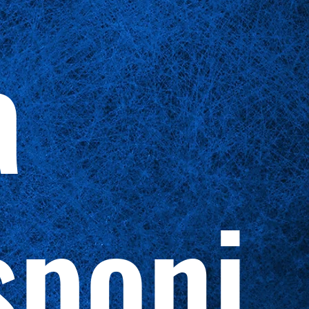
a
sponi