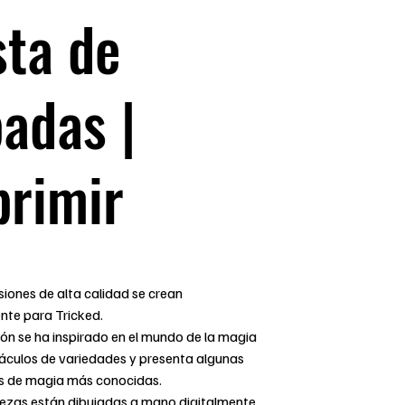
ta de
adas |
primir
iones de alta calidad se crean
nte para Tricked.
ón se ha inspirado en el mundo de la magia
táculos de variedades y presenta algunas
as de magia más conocidas.
iezas están dibujadas a mano digitalmente,