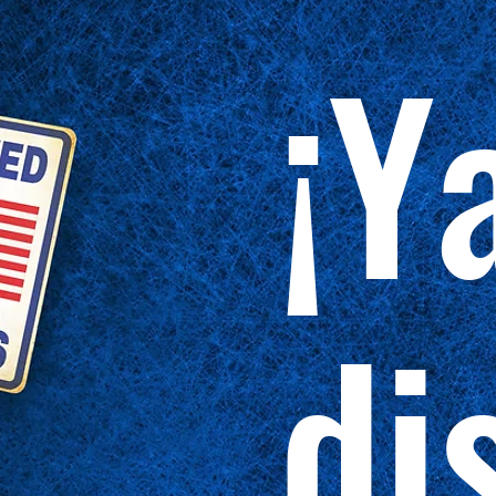
¡Y
di