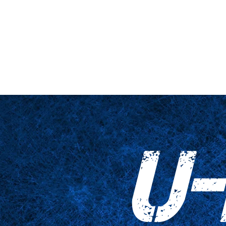
nario y plataforma
De cerca
Tablas
Accesorios
Impresiones
U-