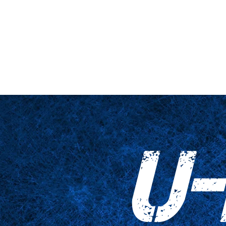
nario y plataforma
De cerca
Tablas
Accesorios
Impresiones
U-