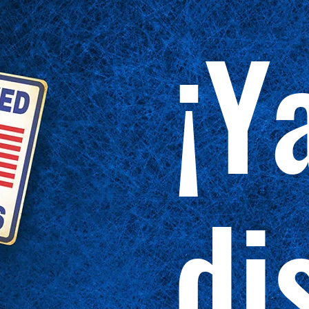
¡Y
di