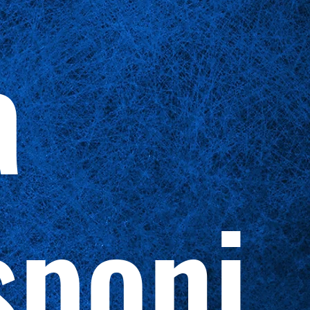
a
sponi