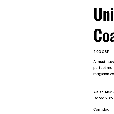
Uni
Co
Precio
5,00 GBP
A must-have 
perfect matc
magician wa
...........................
Artist: Alex 
Dated:202
Cantidad