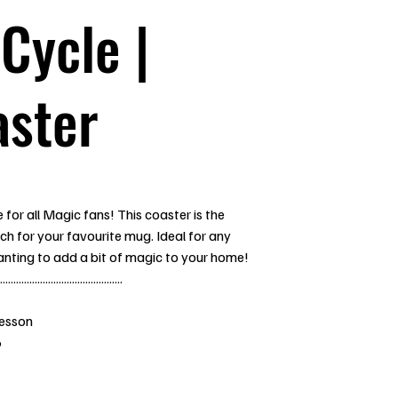
Cycle |
aster
for all Magic fans! This coaster is the
h for your favourite mug. Ideal for any
nting to add a bit of magic to your home!
..............................................
Jesson
6