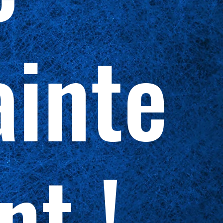
inte
nt !