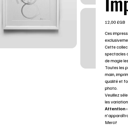
Im
Prix
12,00 £GB
Ces impressi
exclusiveme
Cette collec
spectacles d
de magie les
Toutes les 
main, impri
qualité et 
photo.
Veuillez sél
les variation
Attention :
n'apparaîtra
Merci!