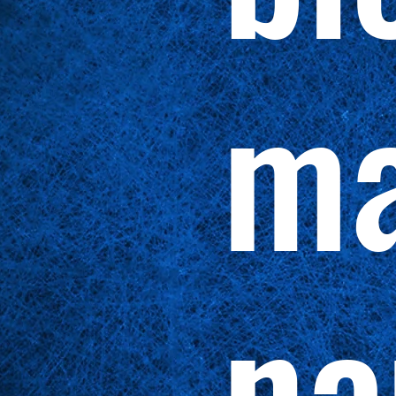
ma
na