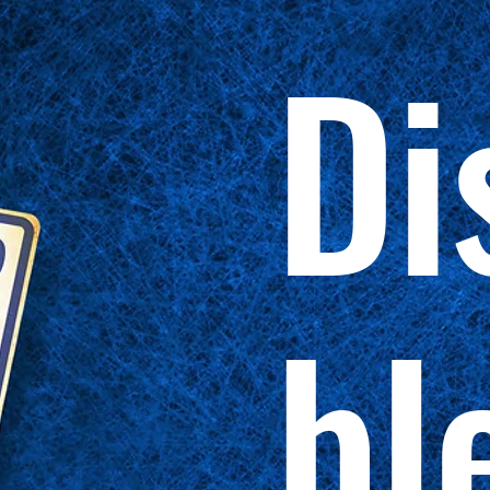
Di
bl