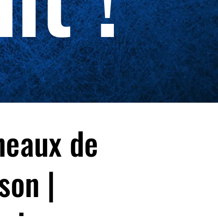
neaux de
ison |