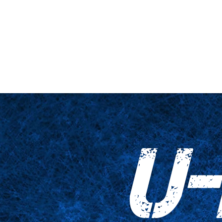
ne et plateforme
Gros plan
Tableaux
Accessoires
Empreinte
U-