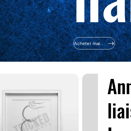
Acheter maintenant
An
lia