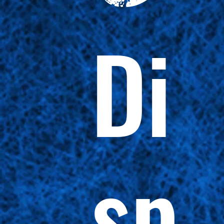
Di
sp