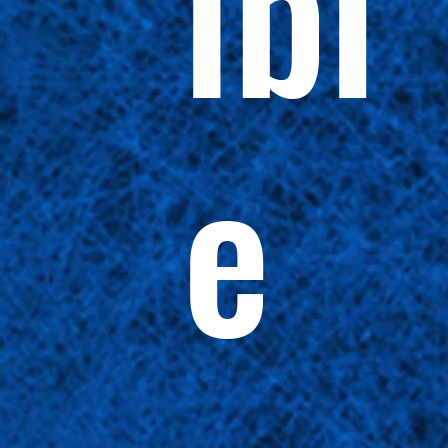
ibl
e