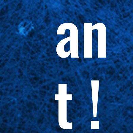
an
t !