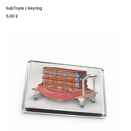
SubTrunk | Keyring
Prezzo
5,00 £