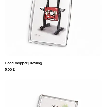
HeadChopper | Keyring
Prezzo
5,00 £