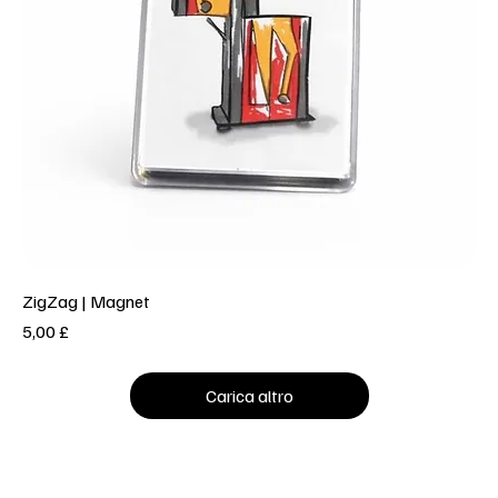
ZigZag | Magnet
Prezzo
5,00 £
Carica altro