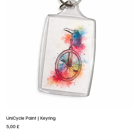
UniCycle Paint | Keyring
Prezzo
5,00 £