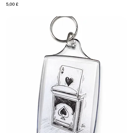
Prezzo
5,00 £