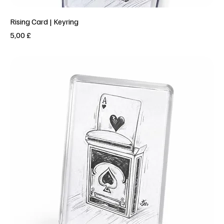
Rising Card | Keyring
Prezzo
5,00 £