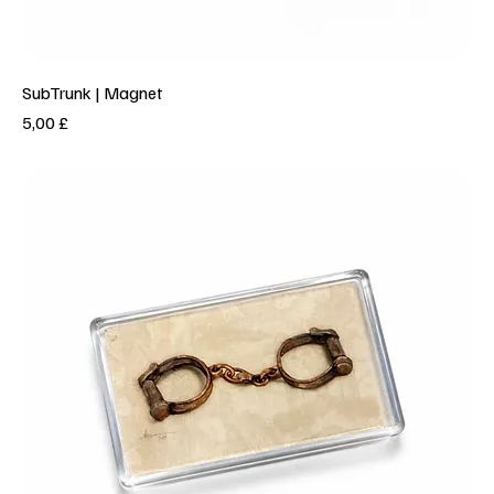
SubTrunk | Magnet
Prezzo
5,00 £