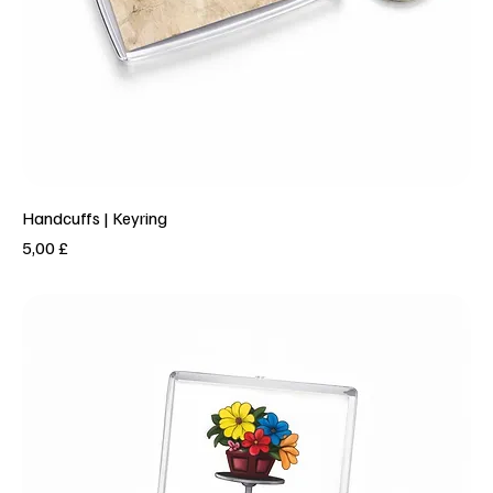
Handcuffs | Keyring
Prezzo
5,00 £