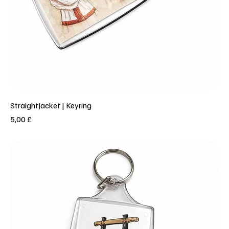
StraightJacket | Keyring
Prezzo
5,00 £