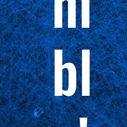
ni
bl