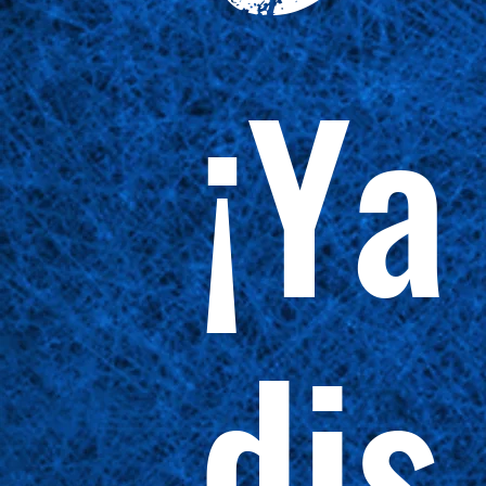
¡Ya
dis