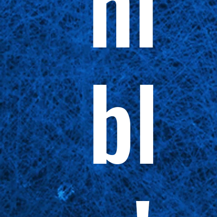
ni
bl