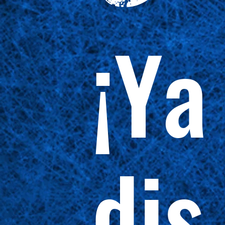
¡Ya
dis